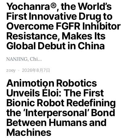
Yochanra®, the World’s
First Innovative Drug to
Overcome FGFR Inhibitor
Resistance, Makes Its
Global Debut in China
NANJING, Chi…
zoey
2026年8月7日
Animotion Robotics
Unveils Éloi: The First
Bionic Robot Redefining
the ‘Interpersonal’ Bond
Between Humans and
Machines