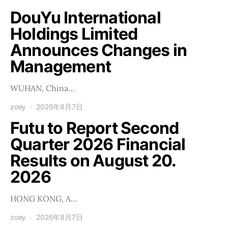
DouYu International
Holdings Limited
Announces Changes in
Management
WUHAN, China…
zoey
2026年8月7日
Futu to Report Second
Quarter 2026 Financial
Results on August 20.
2026
HONG KONG, A…
zoey
2026年8月7日