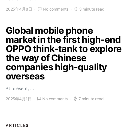
2025年4月8日
No comments
3 minute read
Global mobile phone
market in the first high-end
OPPO think-tank to explore
the way of Chinese
companies high-quality
overseas
At present, …
2025年4月1日
No comments
7 minute read
ARTICLES